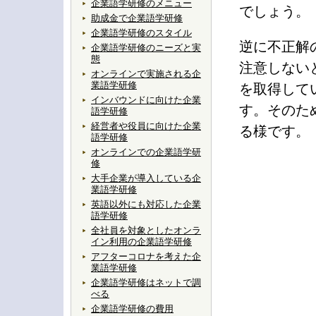
企業語学研修のメニュー
でしょう。
助成金で企業語学研修
企業語学研修のスタイル
逆に不正解
企業語学研修のニーズと実
態
注意しない
オンラインで実施される企
業語学研修
を取得して
インバウンドに向けた企業
す。そのた
語学研修
経営者や役員に向けた企業
る様です。
語学研修
オンラインでの企業語学研
修
大手企業が導入している企
業語学研修
英語以外にも対応した企業
語学研修
全社員を対象としたオンラ
イン利用の企業語学研修
アフターコロナを考えた企
業語学研修
企業語学研修はネットで調
べる
企業語学研修の費用