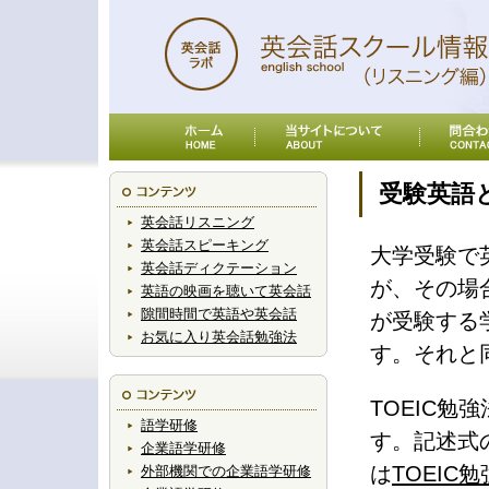
受験英語と
英会話リスニング
英会話スピーキング
大学受験で
英会話ディクテーション
が、その場
英語の映画を聴いて英会話
隙間時間で英語や英会話
が受験する
お気に入り英会話勉強法
す。それと
TOEIC
語学研修
す。記述式
企業語学研修
は
TOEIC
外部機関での企業語学研修