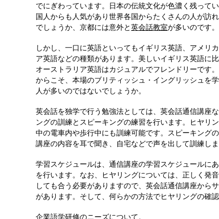
でにぎわっています。日本の伝統文化が色濃く残ってい
国人からも人気があり世界各国からたくさんの人が訪れ
でしょうか、京都には意外と
英会話教室
が多いのです。
しかし、一口に英語といってもイギリス英語、アメリカ
ア英語などの種類があります。美しいイギリス英語に比
オーストラリア英語はカジュアルでフレンドリーです。
からこそ、本場のブリティッシュ・イングリッシュを学
人が多いのではないでしょうか。
英会話を独学で行う勉強法としては、英会話通信講座な
ングの訓練とスピーキングの練習を行います。ヒヤリン
中の電車内や歩行中にも訓練可能です。スピーキングの
講座の内容を耳で聞き、自宅などで声を出して訓練しま
学習スケジュールは、通信講座の学習スケジュールにあ
を行います。なお、ヒヤリングについては、正しく発音
しても合う必要がありますので、英会話通信講座からサ
があります。そして、何らかの方法でヒヤリングの確認
企業語学研修のニーズ
について。