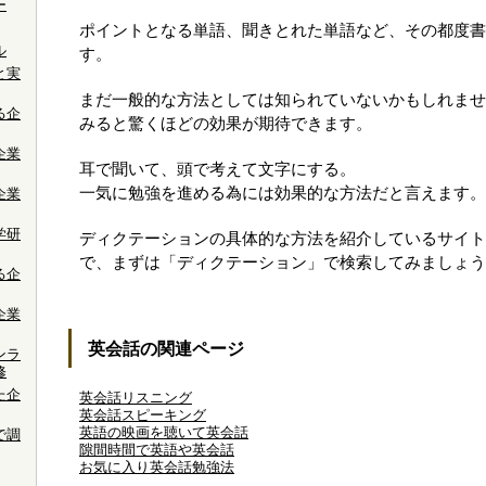
ー
ポイントとなる単語、聞きとれた単語など、その都度書
ル
す。
と実
まだ一般的な方法としては知られていないかもしれませ
る企
みると驚くほどの効果が期待できます。
企業
耳で聞いて、頭で考えて文字にする。
一気に勉強を進める為には効果的な方法だと言えます。
企業
学研
ディクテーションの具体的な方法を紹介しているサイト
で、まずは「ディクテーション」で検索してみましょう
る企
企業
英会話の関連ページ
ンラ
修
た企
英会話リスニング
英会話スピーキング
英語の映画を聴いて英会話
で調
隙間時間で英語や英会話
お気に入り英会話勉強法