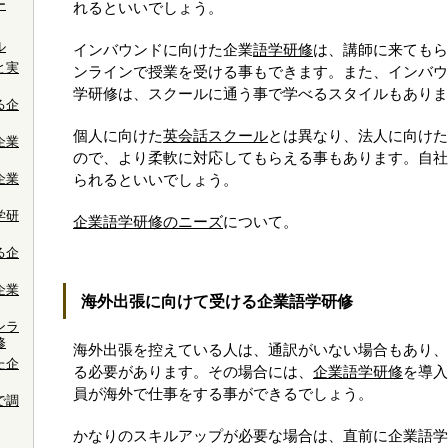
ー
れるといいでしょう。
ル
インバウンドに向けた企業
語学研修
は、講師に来てもら
と実
ンラインで授業を受ける事もできます。また、インバウ
学研修は、スクールに通う事で学べるスタイルもありま
る企
個人に向けた
英会話スクール
とは異なり、法人に向けた
企業
ので、より柔軟に対応してもらえる事もあります。自社
企業
られるといいでしょう。
学研
企業語学研修のニーズ
について。
る企
企業
海外出張に向けて受ける企業語学研修
ンラ
修
海外出張を控えている人は、通訳がいない場合もあり、
た企
る必要があります。その場合には、
企業語学研修
を導入
員が海外で仕事をする事ができるでしょう。
で調
かなりのスキルアップが必要な場合は、直前に企業語学