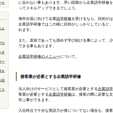
に合わない事もあります。早い段階から企業語学研修を
ーも
ってスキルアップできるでしょう。
海外出張に向けて企業
語学研修
を受けるなら、目的がは
企業語学研修ではこの様に目的がしっかりしていると、
のよ
れます。
また、直前であっても諦めず学び続ける事によって、少
プロ
できる事もあります。
べき
企業語学研修のメニュー
について。
サー
界を
接客業が必要とする企業語学研修
が語
法人向けのサービスとして接客業が必要とする
企業語学
ビス
客業が必要とする
企業語学研修
は、接客の際に必要な文
学ぶ事ができます。
入社時点で十分な英語力が身についてない場合も、接客