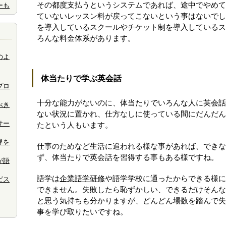
その都度支払うというシステムであれば、途中でやめて
ーも
ていないレッスン料が戻ってこないという事はないでし
を導入しているスクールやチケット制を導入しているス
ろんな料金体系があります。
のよ
体当たりで学ぶ英会話
プロ
十分な能力がないのに、体当たりでいろんな人に英会話
べき
ない状況に置かれ、仕方なしに使っている間にだんだん
サー
たという人もいます。
界を
仕事のためなど生活に追われる様な事があれば、できな
ず、体当たりで英会話を習得する事もある様ですね。
が語
語学は
企業語学研修
や語学学校に通ったからできる様に
ビス
できません。失敗したら恥ずかしい、できるだけそんな
と思う気持ちも分かりますが、どんどん場数を踏んで失
事を学び取りたいですね。