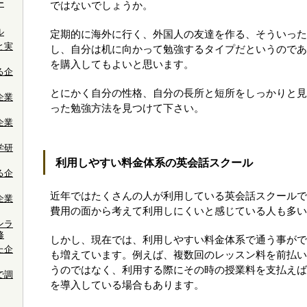
ー
ではないでしょうか。
ル
定期的に海外に行く、外国人の友達を作る、そういった
と実
し、自分は机に向かって勉強するタイプだというのであ
を購入してもよいと思います。
る企
とにかく自分の性格、自分の長所と短所をしっかりと見
企業
った勉強方法を見つけて下さい。
企業
学研
利用しやすい料金体系の英会話スクール
る企
近年ではたくさんの人が利用している英会話スクールで
企業
費用の面から考えて利用しにくいと感じている人も多い
ンラ
修
しかし、現在では、利用しやすい料金体系で通う事がで
た企
も増えています。例えば、複数回のレッスン料を前払い
うのではなく、利用する際にその時の授業料を支払えば
で調
を導入している場合もあります。